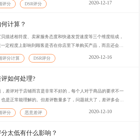
2020-12-17
铺评分
DSR评分
如何计算？
由宝贝描述相符度、卖家服务态度和快递发货速度等三个维度组成，
仅在一定程度上影响到顾客是否在你店里下单购买产品，而且还会影
淘宝的搜索排名。
2020-12-16
铺评分计算
DSR评分
评如何处理?
道，差评对于店铺而言是非常不好的，每个人对于商品的要求不一
，也是正常能理解的。但差评数量多了，问题就大了，差评多会降
会影响买家购物决策，让买家对宝贝和店铺产生怀疑态度。那么当
2020-12-10
铺评分
恶意差评
该如何处理呢?
评分太低有什么影响？